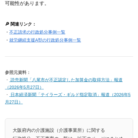
可能性があります。
🔎 関連リンク：
・
不正請求の行政処分事例一覧
・
就労継続支援A型の行政処分事例一覧
参照元資料：
・
読売新聞「八尾市が不正認定した加算金の取得方法」報道
（2026年5月27日）
・
日本経済新聞「テイラーズ・ギルド指定取消」報道（2026年5
月27日）
大阪府内の介護施設（介護事業所）に関する