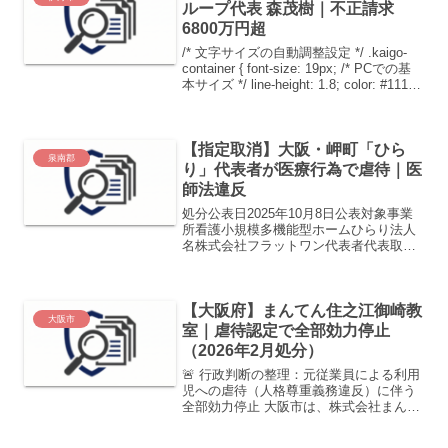
ループ代表 森茂樹｜不正請求
6800万円超
/* 文字サイズの自動調整設定 */ .kaigo-
container { font-size: 19px; /* PCでの基
本サイズ */ line-height: 1.8; color: #111;
font-weight: 500; ...
【指定取消】大阪・岬町「ひら
泉南郡
り」代表者が医療行為で虐待｜医
師法違反
処分公表日2025年10月8日公表対象事業
所看護小規模多機能型ホームひらり法人
名株式会社フラットワン代表者代表取締
役 中村 芳久所在地大阪府泉南郡岬町多
奈川谷川1847番地の40利用定員登録定員
25名（現員12名）従業者数総従業員数 19
【大阪府】まんてん住之江御崎教
名...
大阪市
室｜虐待認定で全部効力停止
（2026年2月処分）
🚨 行政判断の整理：元従業員による利用
児への虐待（人格尊重義務違反）に伴う
全部効力停止 大阪市は、株式会社まんて
んケアサービスが運営する児童発達支
援・放課後等デイサービス事業所「まん