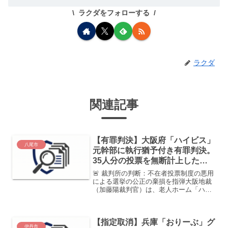
ラクダをフォローする
ラクダ
関連記事
【有罪判決】大阪府「ハイビス」
八尾市
元幹部に執行猶予付き有罪判決。
35人分の投票を無断計上した不
在者投票不正
🚨 裁判所の判断：不在者投票制度の悪用
による選挙の公正の棄損を指弾大阪地裁
（加藤陽裁判官）は、老人ホーム「ハイ
ビス泉大津」および「ハイビス八尾」で
発生した公職選挙法違反（投票偽造）事
件において、主導した元エリアマネジャ
【指定取消】兵庫「おりーぶ」グ
ーに対し、拘禁刑1年6...
伊丹市