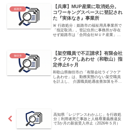
てん住之江御崎教室」に対し、児童福祉
【兵庫】MUP産業に取消処分。
法に基づく6箇月間の指...
姫路市
コワーキングスペースに登記され
た『実体なき』事業所
🚨 行政処分：姫路市の福祉用具事業所で
「指定取消」。登記住所に事務所が存在
せず姫路市は「合同会社ＭＵＰ産業」に
対し、指定の取消処分を下しました。人
員基準を満たしていないだけでなく、指
定された住所に事業所自体が存在してお
【架空職員で不正請求】有限会社
らず、運営の実体がない...
御坊市
ライフケアしあわせ（和歌山）指
定停止6ヶ月
和歌山県御坊市の「有限会社ライフケア
しあわせ」は、勤務実態のない架空職員
を計上し、 介護職員処遇改善加算を不正
に受給していたとして、行政処分（指定
の全部の効力停止）を受けました。 本記
事では、発表内容の要点（処分の種類・
期間・不正の手口・金...
高知県「レジデンスわかふじ」を行政処
分｜利用者死亡事故と人格尊重義務違反
で3か月の新規受入停止（2026年５月）