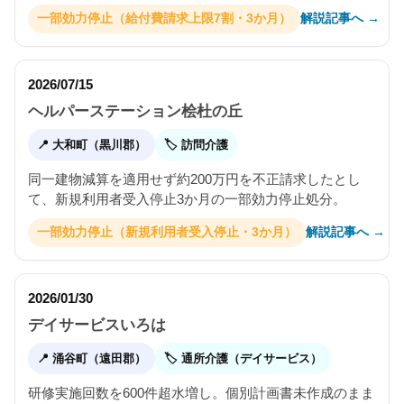
解説記事へ →
一部効力停止（給付費請求上限7割・3か月）
2026/07/15
ヘルパーステーション桧杜の丘
📍 大和町（黒川郡）
🏷 訪問介護
同一建物減算を適用せず約200万円を不正請求したとし
て、新規利用者受入停止3か月の一部効力停止処分。
解説記事へ →
一部効力停止（新規利用者受入停止・3か月）
2026/01/30
デイサービスいろは
📍 涌谷町（遠田郡）
🏷 通所介護（デイサービス）
研修実施回数を600件超水増し。個別計画書未作成のまま