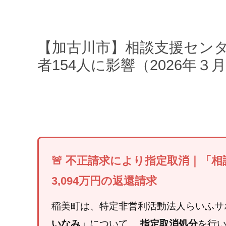
【加古川市】相談支援セン
者154人に影響（2026年３
🚨 不正請求により指定取消｜「
3,094万円の返還請求
稲美町は、特定非営利活動法人らいふサ
いなみ」
について、
指定取消処分
を行い