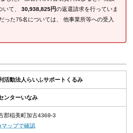
ついて、
30,938,825円
の返還請求を行っていま
中だった75名については、 他事業所等への受入
利活動法人らいふサポートくるみ
センターいなみ
郡稲美町加古4369-3
gleマップで確認