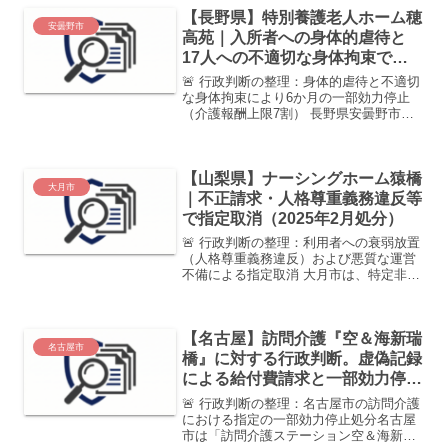
【長野県】特別養護老人ホーム穂
安曇野市
高苑｜入所者への身体的虐待と
17人への不適切な身体拘束で一
部効力停止（2026年3月処分）
🚨 行政判断の整理：身体的虐待と不適切
な身体拘束により6か月の一部効力停止
（介護報酬上限7割） 長野県安曇野市
は、社会福祉法人すばる安曇野共生会が
運営する「特別養護老人ホーム 穂高苑」
に対し、介護保険法第78条の10第6号に
【山梨県】ナーシングホーム猿橋
基づく指定の一部...
大月市
｜不正請求・人格尊重義務違反等
で指定取消（2025年2月処分）
🚨 行政判断の整理：利用者への衰弱放置
（人格尊重義務違反）および悪質な運営
不備による指定取消 大月市は、特定非営
利活動法人ラクーダが運営する小規模多
機能型居宅介護「ナーシングホーム猿
橋」に対し、介護保険法に基づく指定取
【名古屋】訪問介護『空＆海新瑞
消処分（2025年3月...
名古屋市
橋』に対する行政判断。虚偽記録
による給付費請求と一部効力停止
【愛知県】
🚨 行政判断の整理：名古屋市の訪問介護
における指定の一部効力停止処分名古屋
市は「訪問介護ステーション空＆海新瑞