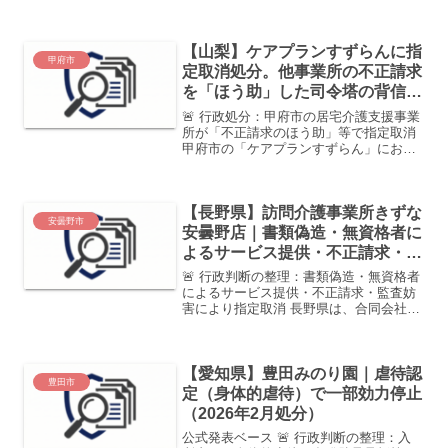
橋」に対し、指定の一部効力停止を決定
しました。本件はサービス提供記録と実
態の乖離が確認され、給付費請求の適正
【山梨】ケアプランすずらんに指
性が保たれていなかった...
甲府市
定取消処分。他事業所の不正請求
を「ほう助」した司令塔の背信行
為
🚨 行政処分：甲府市の居宅介護支援事業
所が「不正請求のほう助」等で指定取消
甲府市の「ケアプランすずらん」におい
て、アセスメントやモニタリングの全放
棄、記録の偽造に加え、他事業所が行っ
ていた不正請求を確信犯的に「ほう助
【長野県】訪問介護事業所きずな
（手助け）」していたとい...
安曇野市
安曇野店｜書類偽造・無資格者に
よるサービス提供・不正請求・監
査妨害で指定取消（2026年3月処
🚨 行政判断の整理：書類偽造・無資格者
分）
によるサービス提供・不正請求・監査妨
害により指定取消 長野県は、合同会社き
ずなグループ進が運営する 「訪問介護事
業所きずな安曇野店」について、 指定取
消処分を行いました。 監査の結果、個別
【愛知県】豊田みのり園｜虐待認
支援計画や重要...
豊田市
定（身体的虐待）で一部効力停止
（2026年2月処分）
公式発表ベース 🚨 行政判断の整理：入