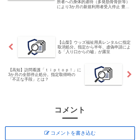
所者への身体的虐待（多発肋骨骨折等）
により3か月の新規利用者受入停止 豊田
市は、介護保険法に基づき、特別養護老
人ホーム豊田みのり園およびみのり園シ
ョートステイセンターに対し、 指定の一
部の効力の停止（3...
【山梨】ウッズ福祉用具レンタルに指定
取消処分。指定から半年、虚偽申請によ
る「入り口からの嘘」が露呈
【高知】訪問看護「ｔｉｐｔｏｐ！」に
3か月の全部停止処分。指定取得時の
「不正な手段」とは？
コメント
コメントを書き込む