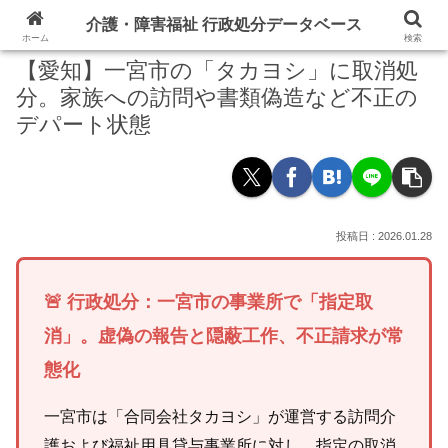
介護・障害福祉 行政処分データベース
ホーム
検索
【愛知】一宮市の「タカヨシ」に取消処
分。家族への訪問や書類偽造など不正の
デパート状態
2026.01.28
🚨 行政処分：一宮市の事業所で「指定取
消」。虚偽の報告と隠蔽工作、不正請求が常
態化
一宮市は「合同会社タカヨシ」が運営する訪問介
護および福祉用具貸与事業所に対し、指定の取消