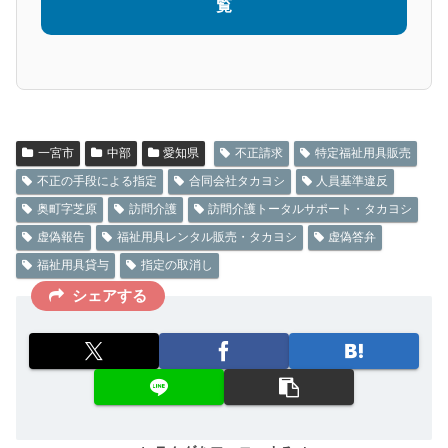
覧
一宮市
中部
愛知県
不正請求
特定福祉用具販売
不正の手段による指定
合同会社タカヨシ
人員基準違反
奥町字芝原
訪問介護
訪問介護トータルサポート・タカヨシ
虚偽報告
福祉用具レンタル販売・タカヨシ
虚偽答弁
福祉用具貸与
指定の取消し
シェアする