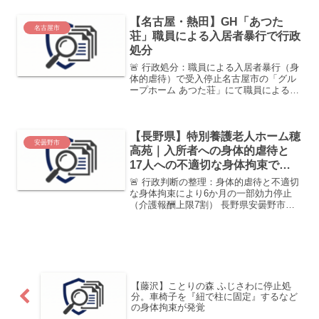
の全部効力停止6か月の行政処分を行いま
【名古屋・熱田】GH「あつた
した。 発表に...
名古屋市
荘」職員による入居者暴行で行政
処分
🚨 行政処分：職員による入居者暴行（身
体的虐待）で受入停止名古屋市の「グル
ープホーム あつた荘」にて職員による暴
行事件が発覚しました。生命の安全を脅
かす重大な不祥事に対し、市は新規受入
停止および報酬減額の処分を下していま
【長野県】特別養護老人ホーム穂
す。公表日2025年...
安曇野市
高苑｜入所者への身体的虐待と
17人への不適切な身体拘束で一
部効力停止（2026年3月処分）
🚨 行政判断の整理：身体的虐待と不適切
な身体拘束により6か月の一部効力停止
（介護報酬上限7割） 長野県安曇野市
は、社会福祉法人すばる安曇野共生会が
運営する「特別養護老人ホーム 穂高苑」
に対し、介護保険法第78条の10第6号に
基づく指定の一部...
【藤沢】ことりの森 ふじさわに停止処
分。車椅子を『紐で柱に固定』するなど
の身体拘束が発覚