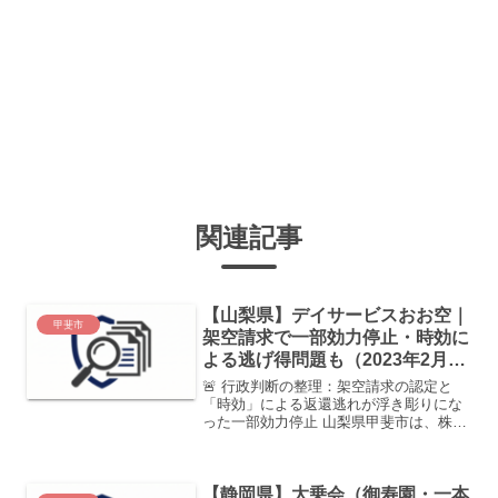
関連記事
【山梨県】デイサービスおお空｜
甲斐市
架空請求で一部効力停止・時効に
よる逃げ得問題も（2023年2月処
分）
🚨 行政判断の整理：架空請求の認定と
「時効」による返還逃れが浮き彫りにな
った一部効力停止 山梨県甲斐市は、株式
会社おお空が運営する地域密着型通所介
護「デイサービスおお空」に対し、介護
保険法に基づく3箇月間の指定の一部効力
【静岡県】大乗会（御寿園・一本
停止（新規受入停止お...