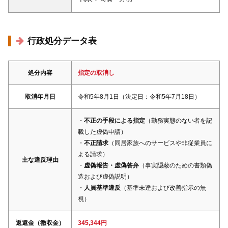
行政処分データ表
処分内容
指定の取消し
取消年月日
令和5年8月1日（決定日：令和5年7月18日）
・
不正の手段による指定
（勤務実態のない者を記
載した虚偽申請）
・
不正請求
（同居家族へのサービスや非従業員に
よる請求）
主な違反理由
・
虚偽報告・虚偽答弁
（事実隠蔽のための書類偽
造および虚偽説明）
・
人員基準違反
（基準未達および改善指示の無
視）
返還金（徴収金）
345,344円