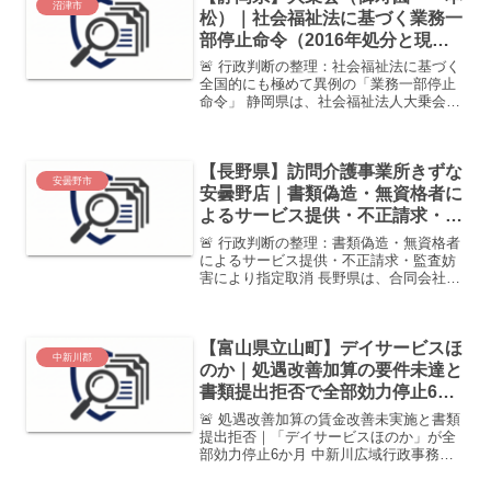
沼津市
松）｜社会福祉法に基づく業務一
部停止命令（2016年処分と現在
の状況）
🚨 行政判断の整理：社会福祉法に基づく
全国的にも極めて異例の「業務一部停止
命令」 静岡県は、社会福祉法人大乗会に
対し、社会福祉法に基づき6ヶ月間の新規
利用者受入停止（業務一部停止命令）を
決定しました。過去4回におよぶ改善命令
【長野県】訪問介護事業所きずな
の不履行、財務ガ...
安曇野市
安曇野店｜書類偽造・無資格者に
よるサービス提供・不正請求・監
査妨害で指定取消（2026年3月処
🚨 行政判断の整理：書類偽造・無資格者
分）
によるサービス提供・不正請求・監査妨
害により指定取消 長野県は、合同会社き
ずなグループ進が運営する 「訪問介護事
業所きずな安曇野店」について、 指定取
消処分を行いました。 監査の結果、個別
【富山県立山町】デイサービスほ
支援計画や重要...
中新川郡
のか｜処遇改善加算の要件未達と
書類提出拒否で全部効力停止6か
月（2026年5月処分）
🚨 処遇改善加算の賃金改善未実施と書類
提出拒否｜「デイサービスほのか」が全
部効力停止6か月 中新川広域行政事務組
合は、株式会社チェリッシュが運営する
「デイサービスほのか」について、 指定