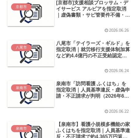
[京都市]支援相談ブロッサム・デ
京都市
イサービス アルビアを指定取消
｜虚偽書類・サビ管要件不備・約
3.4億円返還請求(2026年6月)
2026.06.26
八尾市「テイラーズ・ギルド」を
八尾市
指定取消｜就労移行支援体制加算
など約4.4億円の不正受給認定
（2026年5月）
2026.06.24
泉南市「訪問看護 ふくはち」を
泉南市
指定取消｜人員基準違反・虚偽申
請・不正請求が判明（2026年6
月）
2026.06.22
【泉南市】看護小規模多機能の家
泉南市
ふくはちを指定取消｜人員基準違
反・不正請求で約4,365万円返還