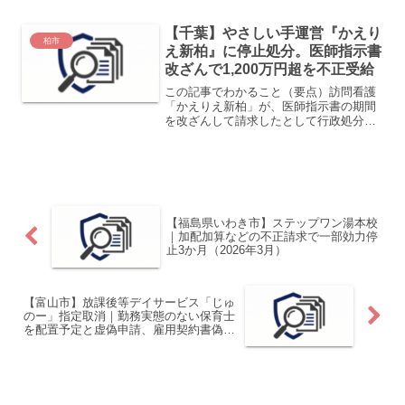
型 アリス」について、 指定取消処分を
行いました。 発表によると、令和5年5月
【千葉】やさしい手運営『かえり
から令和6年6...
柏市
え新柏』に停止処分。医師指示書
改ざんで1,200万円超を不正受給
この記事でわかること（要点）訪問看護
「かえりえ新柏」が、医師指示書の期間
を改ざんして請求したとして行政処分不
正受給：約1,200万円（返還＋加算金で徴
収総額：約1,680万円想定）処分は指定の
一部効力停止（新規受入停止3か月）：
2026/2...
【福島県いわき市】ステップワン湯本校
｜加配加算などの不正請求で一部効力停
止3か月（2026年3月）
【富山市】放課後等デイサービス「じゅ
のー」指定取消｜勤務実態のない保育士
を配置予定と虚偽申請、雇用契約書偽造
も認定