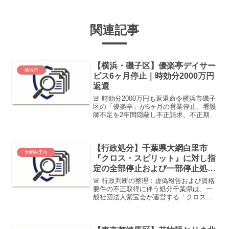
関連記事
【横浜・磯子区】優楽亭デイサー
横浜市
ビス6ヶ月停止｜時効分2000万円
返還
🚨 時効分2000万円も返還命令横浜市磯子
区の「優楽亭」が6ヶ月の営業停止。看護
師不足を2年間隠蔽し不正請求。不正期間
が長く大半が時効となっていたが、市は
時効分約2,020万円も含めた全額返還を求
めました。処分決定日2025年7月23日
【行政処分】千葉県大網白里市
（停...
大網白里市
『クロス・スピリット』に対し指
定の全部停止および一部停止処
分。虚偽報告と資格不正取得を認
🚨 行政判断の整理：虚偽報告および資格
定
要件の不正取得に伴う処分千葉県は、一
般社団法人紫宝会が運営する「クロス・
スピリット」に対し、指定の全部停止
（就労B）および一部停止（短期入所）
を決定しました。監査において人員不足