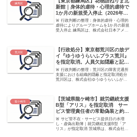
【東京都練馬区】花物語ねりま北
を秘匿するための虚偽書類...
練馬区
新館｜身体的虐待・心理的虐待で
1か月の新規受入停止（2026年4
月処分）
🚨 行政判断の整理：身体的虐待・心理的
虐待によりグループホームを1か月の新規
受入停止 練馬区は、株式会社日本アメニ
ティライフ協会が運営する 「花物語ねり
ま北新館」について、 指定の一部効力停
止（新規利用者受入停止1か月） の行政
【行政処分】東京都荒川区の放デ
処分を行いま...
荒川区
イ『ゆうゆうらいふプラス荒川』
を指定取消。人員欠如隠蔽と記録
改ざん、2,800万円の返還命令を
🚨 行政判断の整理：荒川区の障害児通所
認定
支援における組織的隠蔽と指定取消処分
荒川区は、株式会社ゆうゆうらいふが運
営する「ゆうゆうらいふプラス荒川」に
対し、児童福祉法第21条の5の24第1項の
規定に基づき、指定取消処分を決定しま
【茨城県龍ケ崎市】就労継続支援
した。本件は、児...
龍ケ崎市
B型「アリス」を指定取消 サー
ビス管理責任者の常勤偽装と約
700万円の不正請求
🚨 サビ管不在・サービス提供日の水増
し・虚偽出勤簿｜就労継続支援B型「ア
リス」が指定取消 茨城県は、株式会社ア
イ．ティアが運営する 「就労継続支援B