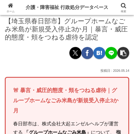
介護・障害福祉 行政処分データベース
ホーム
検索
【埼玉県春日部市】グループホームなご
み米島が新規受入停止3か月｜暴言・威圧
的態度・頬をつねる虐待を認定
2026.05.14
🚨 暴言・威圧的態度・頬をつねる虐待｜グ
ループホームなごみ米島が新規受入停止3か
月
春日部市は、株式会社大起エンゼルヘルプが運営
する
「グループホームなごみ米島」
について、
指