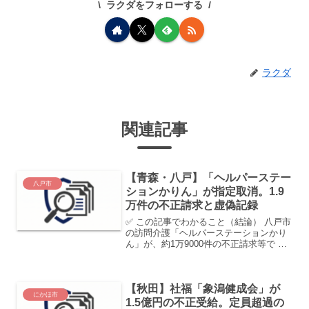
ラクダをフォローする
ラクダ
関連記事
【青森・八戸】「ヘルパーステー
八戸市
ションかりん」が指定取消。1.9
万件の不正請求と虚偽記録
✅ この記事でわかること（結論） 八戸市
の訪問介護「ヘルパーステーションかり
ん」が、約1万9000件の不正請求等で 指
定取消 同一建物減算の回避や勤務実態の
捏造など、組織的な不正が指摘 物理的に
不可能なサービス記録を多数作成し、不
【秋田】社福「象潟健成会」が
当に介護報...
にかほ市
1.5億円の不正受給。定員超過の