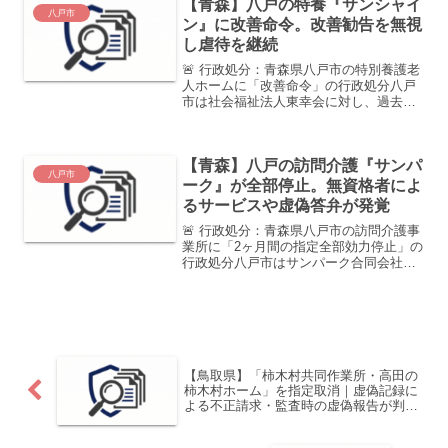
【青森】八戸の特養『サンシャイ
結果、必要な人...
八戸市
ン』に改善命令。改善勧告を無視
し虐待を継続
🚨 行政処分：青森県八戸市の特別養護老
人ホームに「改善命令」の行政処分八戸
市は社会福祉法人東幸会に対し、過去の
改善勧告を無視し、虐待を継続していた
として介護保険法に基づく「改善命令」
を下しました。ナースコールを意図的に
【青森】八戸の訪問介護『サンパ
遠ざける等のネグレクト...
八戸市
ーク』が全部停止。無資格者によ
るサービスや虚偽答弁が発覚
🚨 行政処分：青森県八戸市の訪問介護事
業所に「2ヶ月間の指定全部効力停止」の
行政処分八戸市はサンパーク合同会社に
対し、訪問介護員の資格を持たない職員
によるサービス提供や、提供記録のない
架空請求、さらに監査における虚偽の証
言を行ったとして、2...
【鳥取県】「柿木村共同作業所・高田の
柿木村ホーム」を指定取消｜虚偽記録に
よる不正請求・監査時の虚偽報告が判明
（2025年9月）