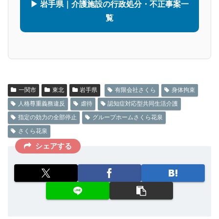
▶ 岩手県｜介護施設の行政処分・不正事案一
覧
一関市
東北
岩手県
有限会社さくら
身体拘束
人格尊重義務違反
虐待
認知症対応型共同生活介護
指定の効力の全部停止
グループホームさくら花泉
さくら花泉
シェアする