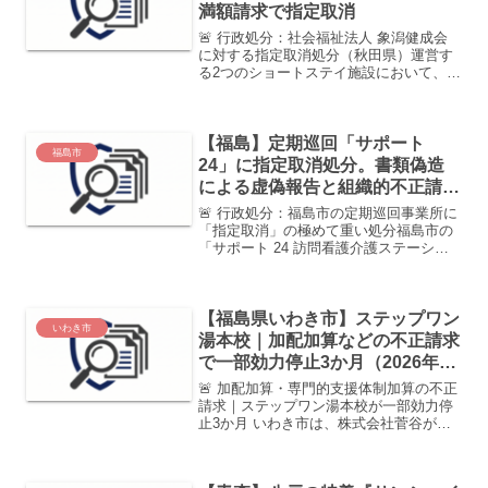
満額請求で指定取消
🚨 行政処分：社会福祉法人 象潟健成会
に対する指定取消処分（秋田県）運営す
る2つのショートステイ施設において、約
3年間にわたり定員を超えた利用者を受け
入れ。減算ルールを無視し、満額の報酬
および加算を不正に受領した。法人名社
【福島】定期巡回「サポート
会福祉法人 象潟健...
福島市
24」に指定取消処分。書類偽造
による虚偽報告と組織的不正請求
の全貌
🚨 行政処分：福島市の定期巡回事業所に
「指定取消」の極めて重い処分福島市の
「サポート 24 訪問看護介護ステーショ
ン」において、看護師不在を隠すための
書類偽造、主治医の指示を無視した架空
請求、同一建物減算逃れなど、法規を完
【福島県いわき市】ステップワン
全に無視した運営が...
いわき市
湯本校｜加配加算などの不正請求
で一部効力停止3か月（2026年3
月）
🚨 加配加算・専門的支援体制加算の不正
請求｜ステップワン湯本校が一部効力停
止3か月 いわき市は、株式会社菅谷が運
営する 「放課後等デイサービス ステッ
プワン湯本校」について、 指定の一部効
力停止処分3か月を行いました。 監査の