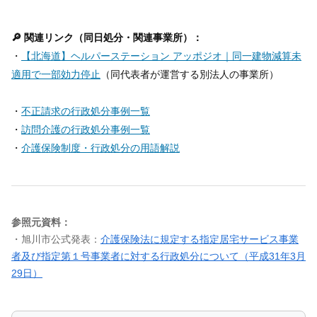
🔎 関連リンク（同日処分・関連事業所）：
・
【北海道】ヘルパーステーション アッポジオ｜同一建物減算未
適用で一部効力停止
（同代表者が運営する別法人の事業所）
・
不正請求の行政処分事例一覧
・
訪問介護の行政処分事例一覧
・
介護保険制度・行政処分の用語解説
参照元資料：
・旭川市公式発表：
介護保険法に規定する指定居宅サービス事業
者及び指定第１号事業者に対する行政処分について（平成31年3月
29日）