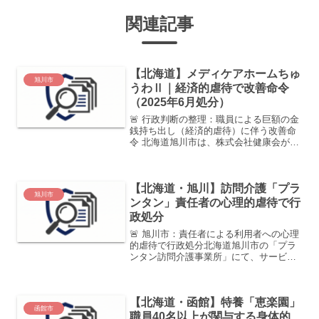
関連記事
【北海道】メディケアホームちゅ
旭川市
うわⅡ｜経済的虐待で改善命令
（2025年6月処分）
🚨 行政判断の整理：職員による巨額の金
銭持ち出し（経済的虐待）に伴う改善命
令 北海道旭川市は、株式会社健康会が運
営する住宅型有料老人ホーム「メディケ
アホームちゅうわⅡ」に対し、老人福祉
法に基づく改善命令（2025年6月17日
【北海道・旭川】訪問介護「プラ
付）を発出しまし...
旭川市
ンタン」責任者の心理的虐待で行
政処分
🚨 旭川市：責任者による利用者への心理
的虐待で行政処分北海道旭川市の「プラ
ンタン訪問介護事業所」にて、サービス
提供責任者による不適切な言動が発覚し
ました。利用者3名に対する威嚇や自尊心
を傷つける発言が「心理的虐待」と認定
【北海道・函館】特養「恵楽園」
され、3ヶ月の受入停...
函館市
職員40名以上が関与する身体的