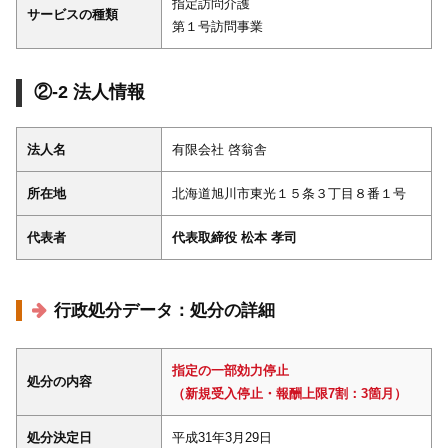
指定訪問介護
サービスの種類
第１号訪問事業
②-2 法人情報
法人名
有限会社 啓翁舎
所在地
北海道旭川市東光１５条３丁目８番１号
代表者
代表取締役 松本 孝司
行政処分データ：処分の詳細
指定の一部効力停止
処分の内容
（新規受入停止・報酬上限7割：3箇月）
処分決定日
平成31年3月29日