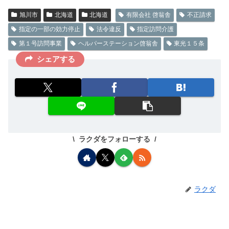
旭川市
北海道
北海道
有限会社 啓翁舎
不正請求
指定の一部の効力停止
法令違反
指定訪問介護
第１号訪問事業
ヘルパーステーション啓翁舎
東光１５条
シェアする
ラクダをフォローする
ラクダ