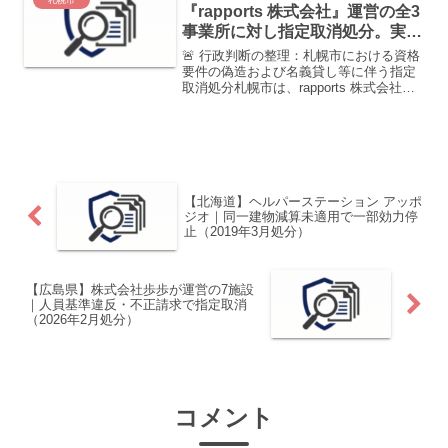
『rapports 株式会社』運営の全3
事業所に対し指定取消処分。実務
経験証明書の偽造および名義貸し
🚨 行政判断の整理：札幌市における資格
を認定
要件の偽造および名義貸し等に伴う指定
取消処分札幌市は、rapports 株式会社が
運営する全3事業所に対し、障害者総合支
援法第50条第1項等の規定に基づき、指
定取消処分を決定しました。本件は、サ
ービス管...
【北海道】ヘルパーステーション アッポ
ジオ｜同一建物減算未適用で一部効力停
止（2019年3月処分）
【広島県】株式会社歩歩が運営の7施設
｜人員基準違反・不正請求で指定取消
（2026年2月処分）
コメント