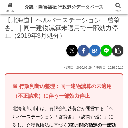
介護・障害福祉 行政処分データベース
ホーム
検索
【北海道】ヘルパーステーション「啓翁
舎」｜同一建物減算未適用で一部効力停
止（2019年3月処分）
2026.02.28
2026.03.18
🚨 行政判断の整理：同一建物減算の未適用
（不正請求）に伴う一部効力停止
北海道旭川市は、有限会社啓翁舎が運営する「ヘ
ルパーステーション「啓翁舎」（訪問介護）」に
対し、介護保険法に基づく
3箇月間の指定の一部効