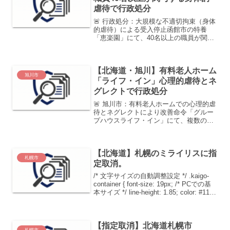
虐待で行政処分
🚨 行政処分：大規模な不適切拘束（身体
的虐待）による受入停止函館市の特養
「恵楽園」にて、40名以上の職員が関与
する不適切な身体的拘束が発覚しまし
た。組織的に利用者の行動の自由を奪っ
ていた事態を重く見、市は半年間の新規
【北海道・旭川】有料老人ホーム
受入停止処分を下していま...
旭川市
「ライフ・イン」心理的虐待とネ
グレクトで行政処分
🚨 旭川市：有料老人ホームでの心理的虐
待とネグレクトにより改善命令「グルー
プハウスライフ・イン」にて、複数の職
員による不適切な対応が発覚しました。
威嚇的な言動と介護放棄という、利用者
の尊厳を深く傷つける行為に対し、市は
【北海道】札幌のミライリスに指
厳重な改善命令を下して...
札幌市
定取消。
/* 文字サイズの自動調整設定 */ .kaigo-
container { font-size: 19px; /* PCでの基
本サイズ */ line-height: 1.85; color: #111;
font-weight: 500;...
【指定取消】北海道札幌市
札幌市