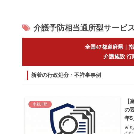
介護予防相当通所型サービ
全国47都道府県｜
介護施設 
新着の行政処分・不祥事事例
【
中新川郡
の
年
🚨
のか