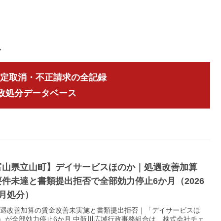
ス
指定取消・不正請求の全記録
行政処分データベース
富山県立山町】デイサービスほのか｜処遇改善加算
要件未達と書類提出拒否で全部効力停止6か月（2026
5月処分）
 処遇改善加算の賃金改善未実施と書類提出拒否｜「デイサービスほ
」が全部効力停止6か月 中新川広域行政事務組合は、株式会社チェ