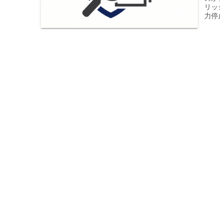
リッ
力停