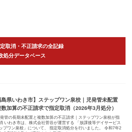
指定取消・不正請求の全記録
行政処分データベース
福島県いわき市】ステップワン泉校｜児発管未配置
複数加算の不正請求で指定取消（2026年3月処分）
 児発管の長期未配置と複数加算の不正請求｜ステップワン泉校が指
消 いわき市は、株式会社菅谷が運営する 「放課後等デイサービス
ップワン泉校」について、 指定取消処分を行いました。 令和7年2