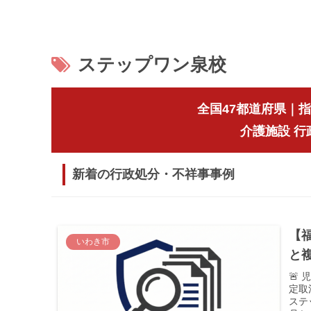
ステップワン泉校
全国47都道府県｜
介護施設 
新着の行政処分・不祥事事例
【
いわき市
と
🚨
定取
ステ