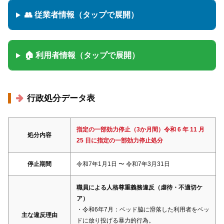
👥 従業者情報（タップで展開）
🏠 利用者情報（タップで展開）
行政処分データ表
指定の一部効力停止（3か月間）令和 6 年 11 月
処分内容
25 日に指定の一部効力停止処分
停止期間
令和7年1月1日 〜 令和7年3月31日
職員による人格尊重義務違反（虐待・不適切ケ
ア）
・令和6年7月：ベッド脇に滑落した利用者をベッ
主な違反理由
ドに放り投げる暴力的行為。