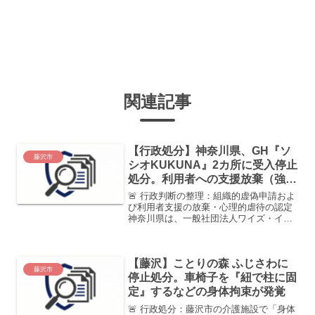
関連記事
【行政処分】神奈川県、GH『ソ
藤沢市
シオKUKUNA』2カ所に受入停止
処分。利用者への支援放棄（強制
退去）と組織的虚偽申請を認定
🚨 行政判断の整理：組織的虚偽申請およ
び利用者支援の放棄・心理的虐待の認定
神奈川県は、一般社団法人ワイズ・イン
フィニティ・エイトが運営する2つの指定
共同生活援助事業所に対し、障害者総合
支援法第50条第1項の規定に基づき、指
【藤沢】ことりの森 ふじさわに
定の一部効力停止処...
藤沢市
停止処分。車椅子を『紐で柱に固
定』するなどの身体拘束が発覚
🚨 行政処分：藤沢市の介護施設で「身体