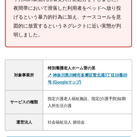
夜間帯において滑落した利用者をベッドへ放り投
げるという暴力的行為に加え、ナースコールを意
図的に放置するというネグレクトに近い実態が判
明しました。
特別養護老人ホーム菅の里
対象事業所
📍 神奈川県川崎市多摩区菅北浦3丁目10番20
号 (Googleマップ)
指定介護老人福祉施設、指定(介護予防)短期
サービスの種類
入所生活介護
運営法人
社会福祉法人 徳信会