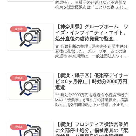
的虐待」。車椅子の紐縛りなど不適切な
拘束を認定藤沢市は「ことりの森 ふじさ
わ」に対し、6ヶ月間の指定一部効力停止
処分を下しました。車椅子を柱に紐で固
定する、4点柵を使用するなど、適切な手
【神奈川県】グループホーム ワ
続きを経ない身体...
厚木市
イズ・インフィニティ・エイト。
処分直後の虐待発覚で監査
（2026年3月）
🚨 行政判断の整理：過去の不正請求処分
直後に発覚した、グループホームでの連
続虐待 神奈川県は、一般社団法人ワイ
ズ・インフィニティ・エイト（厚木市）
が運営する障害者向けグループホーム3カ
所にて、スタッフによる入居者への暴力
【横浜・磯子区】優楽亭デイサー
など計4件の虐待事案...
横浜市
ビス6ヶ月停止｜時効分2000万円
返還
🚨 時効分2000万円も返還命令横浜市磯子
区の「優楽亭」が6ヶ月の営業停止。看護
師不足を2年間隠蔽し不正請求。不正期間
が長く大半が時効となっていたが、市は
時効分約2,020万円も含めた全額返還を求
めました。処分決定日2025年7月23日
【横浜】フロンティア横浜営業所
（停...
横浜市
に全部停止処分。福祉用具の『架