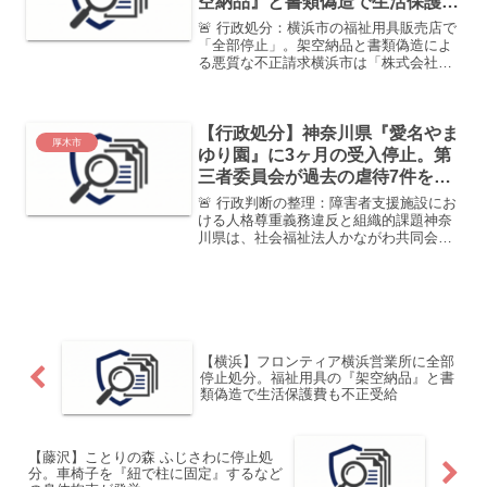
空納品』と書類偽造で生活保護費
も不正受給
🚨 行政処分：横浜市の福祉用具販売店で
「全部停止」。架空納品と書類偽造によ
る悪質な不正請求横浜市は「株式会社フ
ロンティア 横浜営業所」に対し、指定の
全部を停止する処分を下しました。納品
の実態がないにもかかわらず、申請書類
【行政処分】神奈川県『愛名やま
を偽造して介護保険給...
厚木市
ゆり園』に3ヶ月の受入停止。第
三者委員会が過去の虐待7件を指
摘
🚨 行政判断の整理：障害者支援施設にお
ける人格尊重義務違反と組織的課題神奈
川県は、社会福祉法人かながわ共同会が
運営する「愛名やまゆり園」に対し、障
害者総合支援法第50条第1項の規定に基
づき、新規入所者の受け入れ停止処分を
決定しました。本件は...
【横浜】フロンティア横浜営業所に全部
停止処分。福祉用具の『架空納品』と書
類偽造で生活保護費も不正受給
【藤沢】ことりの森 ふじさわに停止処
分。車椅子を『紐で柱に固定』するなど