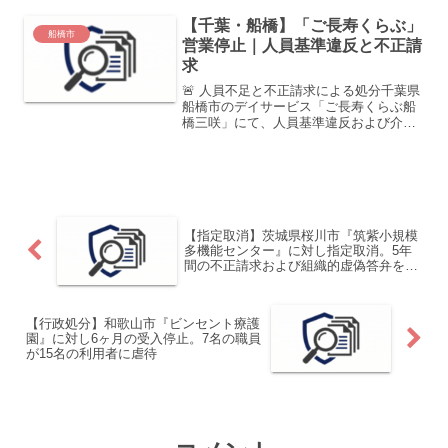
を決定しました。本件は、外出支援中に
【千葉・船橋】「ご長寿くらぶ」
職員が必要な見守り...
船橋市
営業停止｜人員基準違反と不正請
求
🚨 人員不足と不正請求による処分千葉県
船橋市のデイサービス「ご長寿くらぶ船
橋三咲」にて、人員基準違反および介護
報酬の不正請求が発覚しました。組織的
な虚偽報告も確認されており、市より3ヶ
月間の新規受入停止処分が下されていま
す。処分発表日202...
【指定取消】茨城県桜川市『筑紫小規模
多機能センター』に対し指定取消。5年
間の不正請求および組織的虚偽答弁を認
定
【行政処分】和歌山市『ビンセント療護
園』に対し6ヶ月の受入停止。7名の職員
が15名の利用者に虐待