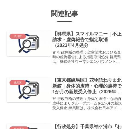
関連記事
【群馬県】スマイルマニー｜不正
渋川市
請求・虚偽報告で指定取消
（2023年4月処分
🚨 行政判断の整理：架空請求および監査
時の虚偽報告による指定取消処分 群馬県
は、株式会社ウーマンエンパワメントが
運営する訪問介護事業所「スマイルマニ
ー」に対し、介護保険法に基づき指定取
消処分（2023年4月10日付）を決定しま
【東京都練馬区】花物語ねりま北
した。サービス...
練馬区
新館｜身体的虐待・心理的虐待で
1か月の新規受入停止（2026年4
月処分）
🚨 行政判断の整理：身体的虐待・心理的
虐待によりグループホームを1か月の新規
受入停止 練馬区は、株式会社日本アメニ
ティライフ協会が運営する 「花物語ねり
ま北新館」について、 指定の一部効力停
止（新規利用者受入停止1か月） の行政
【行政処分】千葉県袖ケ浦市『わ
処分を行いま...
袖ケ浦市