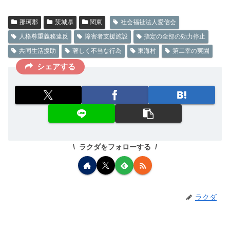
那珂郡
茨城県
関東
社会福祉法人愛信会
人格尊重義務違反
障害者支援施設
指定の全部の効力停止
共同生活援助
著しく不当な行為
東海村
第二幸の実園
シェアする
ラクダをフォローする
ラクダ