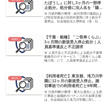
たぼうし』に対し3ヶ月の一部停
止処分。処分後に法人名を「陽だ
まり」へ刷新
🚨 行政判断の整理：給付管理の逸脱およ
び特定加算金の目的外運用に伴う処分千
葉県は、社会福祉法人博和会（現：社会
福祉法人陽だまり）が運営する「わたぼ
うし」に対し、障害者総合支援法第50条
第1項第5号等の規定に基づき、指定の一
【千葉・船橋】「ご長寿くらぶ」
部効力停止処分を決...
船橋市
3ヶ月間の新規受入停止処分｜人
員基準違反と不正請求
🚨 人員不足と不正請求による処分千葉県
船橋市のデイサービス「ご長寿くらぶ船
橋三咲」にて、人員基準違反および介護
報酬の不正請求が発覚しました。組織的
な虚偽報告も確認されており、市より3ヶ
月間の新規受入停止処分が下されていま
【利用者死亡】東京都、滝乃川学
す。処分発表日202...
国立市
園に12ヶ月の新規受入停止。踏
切事故での利用者死亡と9年間の
『危険な運用』を認定
🚨 行政判断の整理：重大な過失による死
亡事故と組織的ガバナンスの欠如東京都
は、社会福祉法人滝乃川学園に対し、障
害者総合支援法第50条第1項の規定に基
づき、12ヶ月間の指定一部効力停止処分