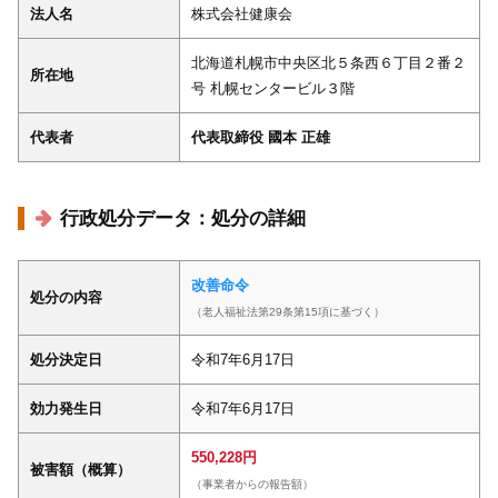
法人名
株式会社健康会
北海道札幌市中央区北５条西６丁目２番２
所在地
号 札幌センタービル３階
代表者
代表取締役 國本 正雄
行政処分データ：処分の詳細
改善命令
処分の内容
（老人福祉法第29条第15項に基づく）
処分決定日
令和7年6月17日
効力発生日
令和7年6月17日
550,228円
被害額（概算）
（事業者からの報告額）