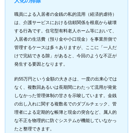
人化の排除
職員による入居者の金銭の私的流用（経済的虐待）
は、介護サービスにおける信頼関係を根底から破壊
する行為です。住宅型有料老人ホーム等において、
入居者の生活費（預り金や小口現金）を事業所側で
管理するケースは多々ありますが、ここに「一人だ
けで完結できる隙」があると、今回のような不正が
発生する要因となります。
約55万円という金額の大きさは、一度の出来心では
なく、複数回あるいは長期間にわたって流用が発覚
しなかった管理体制の甘さを示唆しています。金銭
の出し入れに関する複数名でのダブルチェック、管
理者による定期的な帳簿と現金の突合など、属人的
な不正を物理的に防ぐシステムが機能していなかっ
たと整理できます。