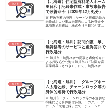
【北海道】住宅型有料老人ホーム
厳重な改善命令を下して...
旭川市
里日和｜記録未作成・事故未報告
で改善命令（2025年12月処分）
🚨 行政判断の整理：サービス提供記録の
未作成および事故未報告による改善命令
北海道旭川市は、株式会社里日和が運営
する「住宅型有料老人ホーム里日和」に
対し、老人福祉法に基づく改善命令
（2025年12月18日付）を発出しました。
【北海道・旭川】訪問介護「皐」
入居者の転倒・負...
旭川市
無資格者のサービスと虚偽答弁で
行政処分
🚨 旭川市：無資格者の従事と虚偽答弁に
よる行政処分北海道旭川市の「訪問介護
事業所皐（さつき）」にて、無資格者に
よるサービス提供と、組織的な虚偽報告
が発覚しました。監査時の嘘が認定され
たため、令和7年2月より3ヶ月間の新規
【北海道・旭川】「グループホー
受入停止・報酬減額処...
旭川市
ム太陽と緑」チェーンロック等の
身体的虐待で行政処分
🚨 旭川市：チェーンロック等の不適切な
拘束による身体的虐待旭川市のグループ
ホーム「太陽と緑」にて、チェーンロッ
クやミトンを使用した重大な身体的虐待