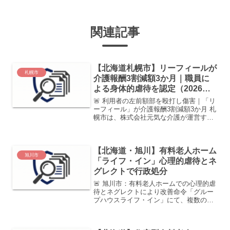
関連記事
【北海道札幌市】リーフィールが
札幌市
介護報酬3割減額3か月｜職員に
よる身体的虐待を認定（2026年5
月発表）
🚨 利用者の左前額部を殴打し傷害｜「リ
ーフィール」が介護報酬3割減額3か月 札
幌市は、株式会社元気な介護が運営する
「リーフィール」について、 介護報酬請
求額の上限を7割とする制限 の行政処分
を行いました。 発表によると、令和6年1
【北海道・旭川】有料老人ホーム
月1日、...
旭川市
「ライフ・イン」心理的虐待とネ
グレクトで行政処分
🚨 旭川市：有料老人ホームでの心理的虐
待とネグレクトにより改善命令「グルー
プハウスライフ・イン」にて、複数の職
員による不適切な対応が発覚しました。
威嚇的な言動と介護放棄という、利用者
の尊厳を深く傷つける行為に対し、市は