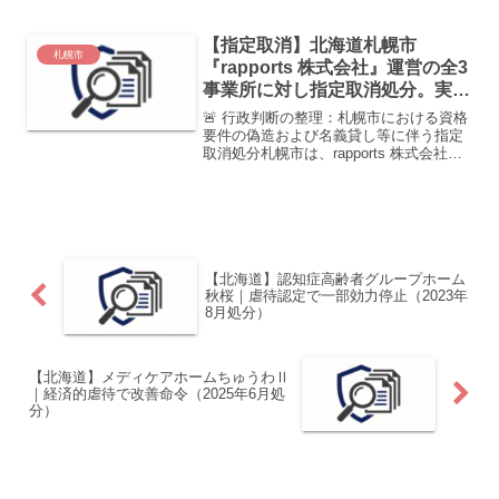
が発覚しました。「緊急やむを得ない場
合」に該当しない不適切な拘束により、
【指定取消】北海道札幌市
半年間の行政処分が下さ...
札幌市
『rapports 株式会社』運営の全3
事業所に対し指定取消処分。実務
経験証明書の偽造および名義貸し
🚨 行政判断の整理：札幌市における資格
を認定
要件の偽造および名義貸し等に伴う指定
取消処分札幌市は、rapports 株式会社が
運営する全3事業所に対し、障害者総合支
援法第50条第1項等の規定に基づき、指
定取消処分を決定しました。本件は、サ
ービス管...
【北海道】認知症高齢者グループホーム
秋桜｜虐待認定で一部効力停止（2023年
8月処分）
【北海道】メディケアホームちゅうわⅡ
｜経済的虐待で改善命令（2025年6月処
分）