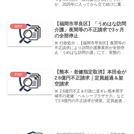
が、2025年に入ってから立て続けに重い
処分を受けています。1月に訪問介護事業
所が指定取消（廃止）、5月に老人ホーム
3施設が業務改善命令を受けるという異常
【福岡市早良区】「うめはな訪問
事態です...
福岡市
介護」夜間等の不正請求で3ヶ月
の全部停止
🚨 行政処分：【福岡市早良区】夜間等の
不正請求により訪問介護事業所が全部停
止「うめはな訪問介護」にて、実態のな
いサービスに対する介護報酬の不正受領
が発覚しました。声掛けのみで夜間早朝
加算を請求する悪質な手口に対し、市は3
【熊本・老健指定取消】本田会が
ヶ月の全部停止処分を...
宇城市
2.6億円不正請求｜定員超過＆架
空請求
🚨 2.6億円不正＆行政に逆ギレ熊本県宇
城市の老健「ヘルシープラザ十六」など
で2.6億円の不正請求が発覚。定員超過を
隠すために架空の入退所を繰り返し、さ
らに架空の訪問介護を請求する悪質な手
口です。法人は処分を不服として訴訟を
起こしています。...