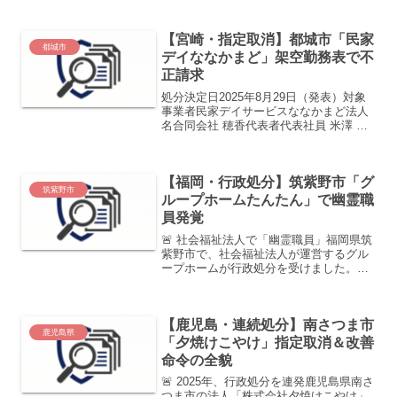
【宮崎・指定取消】都城市「民家
都城市
デイななかまど」架空勤務表で不
正請求
処分決定日2025年8月29日（発表）対象
事業者民家デイサービスななかまど法人
名合同会社 穂香代表者代表社員 米澤 明
美所在地宮崎県都城市山田町中霧島3553
番地10特記事項利用者17人（9月16日ま
でに転所が必要）処分内容●指定取消
【福岡・行政処分】筑紫野市「グ
（20...
筑紫野市
ループホームたんたん」で幽霊職
員発覚
🚨 社会福祉法人で「幽霊職員」福岡県筑
紫野市で、社会福祉法人が運営するグル
ープホームが行政処分を受けました。計
画作成担当者（ケアマネ業務）として届
け出ていた職員が、実際には勤務してい
ない「架空配置」だったことが発覚。不
【鹿児島・連続処分】南さつま市
正受給額は約716万円...
鹿児島県
「夕焼けこやけ」指定取消＆改善
命令の全貌
🚨 2025年、行政処分を連発鹿児島県南さ
つま市の法人「株式会社夕焼けこやけ」