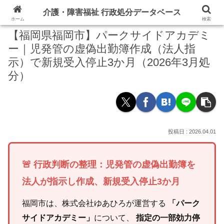
介護・障害福祉 行政処分データベース
ホーム
検索
【福岡県福岡市】パークサイドアカデミ
ー｜児発管の虚偽出勤簿作成（法人指
示）で新規受入停止3か月（2026年3月処
分）
2026.04.01
🚨 行政判断の整理：児発管の虚偽出勤簿を
法人が指示し作成、新規受入停止3か月
福岡市は、株式会社ゆあひろが運営する
「パーク
サイドアカデミー」
について、
指定の一部効力停