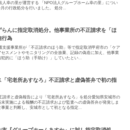
法人幸の里が運営する 「NPO法人グループホーム幸の里」につい
月の行政処分を行いました。 処分...
ずらんに指定取消処分。他事業所の不正請求を「ほ
信行為
介護支援事業所が「不正請求のほう助」等で指定取消甲府市の「ケア
アセスメントやモニタリングの全放棄、記録の偽造に加え、他事業
犯的に「ほう助（手助け）」していたとい...
ス「宅老所あすなろ」不正請求と虚偽答弁で初の指
不正請求と虚偽報告により「宅老所あすなろ」を処分愛知県安城市の
浴未実施による報酬の不正請求および監査への虚偽答弁が発覚しま
事案と判断し、安城市として初となる指定...
山市『グループホームあすか』に対し指定取消処