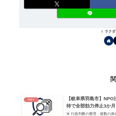
ラクダ
【岐阜県羽島市】NP
羽島市
待で全部効力停止3か月（
🚨 行政判断の整理：複数の