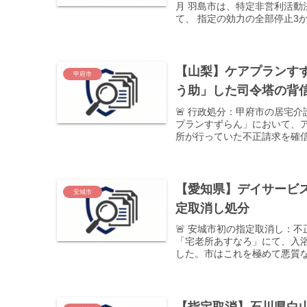
月 羽島市は、特定非営利活動
て、 指定の効力の全部停止3か
【山梨】ケアプランす
甲府市
う助」した司令塔の背
🚨 行政処分：甲府市の居宅
プランすずらん」において、
所が行っていた不正請求を確信
【愛知県】デイサービ
安城市
定取消し処分
🚨 安城市初の指定取消し：
「宅老所あすなろ」にて、入
した。市はこれを極めて悪質な
【指定取消】石川県白