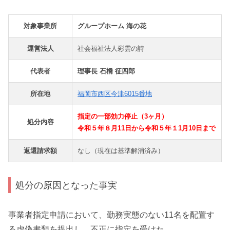
対象事業所
グループホーム 海の花
運営法人
社会福祉法人彩雲の詩
代表者
理事長 石橋 征四郎
所在地
福岡市西区今津6015番地
指定の一部効力停止（3ヶ月）
処分内容
令和５年８月11日から令和５年１1月10日まで
返還請求額
なし（現在は基準解消済み）
処分の原因となった事実
事業者指定申請において、勤務実態のない11名を配置す
る虚偽書類を提出し、不正に指定を受けた。