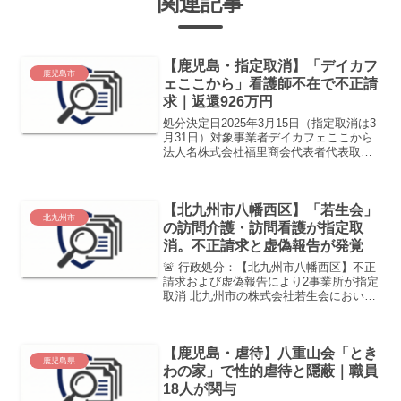
関連記事
【鹿児島・指定取消】「デイカフ
鹿児島市
ェここから」看護師不在で不正請
求｜返還926万円
処分決定日2025年3月15日（指定取消は3
月31日）対象事業者デイカフェここから
法人名株式会社福里商会代表者代表取締
役 福里 亮我所在地鹿児島市南林寺町17
番39号 ゼブラビル1階102処分内容●指定
取消概要1年4ヶ月もの間、必置義務の
【北九州市八幡西区】「若生会」
あ...
北九州市
の訪問介護・訪問看護が指定取
消。不正請求と虚偽報告が発覚
🚨 行政処分：【北九州市八幡西区】不正
請求および虚偽報告により2事業所が指定
取消 北九州市の株式会社若生会におい
て、組織的な不正受給と隠蔽工作が発覚
しました。 虚偽の答弁や不正な手段によ
る指定取得など、悪質な事案として市は
【鹿児島・虐待】八重山会「とき
指定取消処分を下し...
鹿児島県
わの家」で性的虐待と隠蔽｜職員
18人が関与