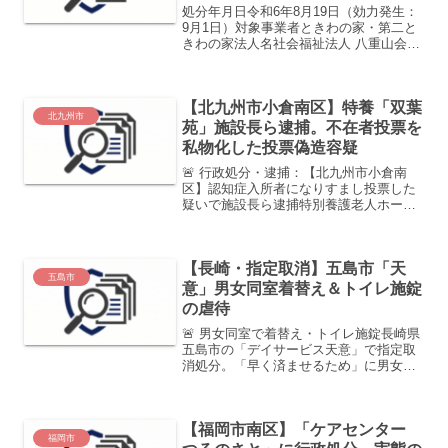
処分年月日令和6年8月19日（効力発生：
9月1日）対象事業者ときわの家・第二と
きわの家法人名社会福祉法人 八重山会代
表者理事長 北郷 利美所在地鹿児島市郡
山町4092番地6 ほか特記事項全職員64人
中、18人（約28%）が虐待に関与処分内
【北九州市小倉南区】特養「双葉
容...
北九州市
苑」施設長ら逮捕。不在者投票を
私物化した投票偽造容疑
🚨 行政処分・逮捕：【北九州市小倉南
区】認知症入所者になりすまし投票した
疑いで施設長ら逮捕特別養護老人ホーム
「双葉苑」にて、入所者の意思を無視し
た組織的な投票偽造が発覚しました。施
設長の親族が立候補した市議選におい
【長崎・指定取消】五島市「天
て、不在者投票制度を悪用し...
五島市
意」男女同室着替え＆トイレ施錠
の虐待
🚨 男女同室で着替え・トイレ施錠長崎県
五島市の「デイサービス天意」で指定取
消処分。「早く済ませるため」に男女同
室で着替えさせたり、トイレを施錠する
などの虐待が発覚。不正受給額は約2,200
万円。処分発表日2025年1月16日（取消
【福岡市南区】「ケアセンター
日：3月3...
福岡市