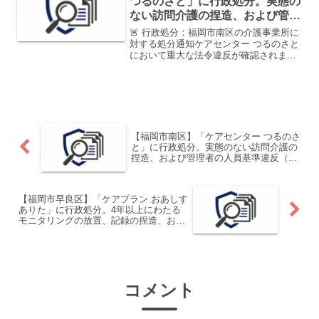
つるのさと」に行政処分。実態の
ない訪問介護の捏造、および管理
者の人員基準違反（他事業…
🚨 行政処分：福岡市南区の介護事業所に
対する処分通知ケアセンター つるのさと
において重大な法令違反が確認されまし
た。対象事業所ケアセンター つるのさと
運営法人株式会社エクス・ライフ代表者
代表取締役 永尾 耕策所在地福岡市南区
曰佐五丁目12番...
【福岡市南区】「ケアセンター つるのさ
と」に行政処分。実態のない訪問介護の
捏造、および管理者の人員基準違反（他
事業…
【福岡市早良区】「ケアプラン おあしす
ありた」に行政処分。4年以上にわたる
モニタリングの放置、記録の捏造、およ
び監査時…
コメント