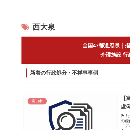
西大泉
全国47都道府県｜
介護施設 
新着の行政処分・不祥事事例
【
富山市
虚
🚨
の虚
「デ