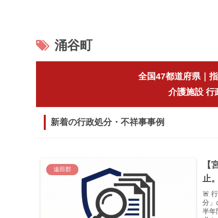
涌谷町
全国47都道府県｜
介護施設 
新着の行政処分・不祥事事例
【
遠田郡
止
🚨
分」
半年