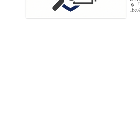
る 
止の