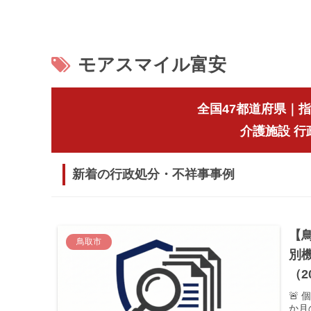
モアスマイル富安
全国47都道府県｜
介護施設 
新着の行政処分・不祥事事例
【
鳥取市
別
（2
🚨
か月