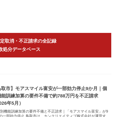
指定取消・不正請求の全記録
行政処分データベース
鳥取市】モアスマイル富安が一部効力停止9か月｜個
機能訓練加算の要件不備で約788万円を不正請求
026年5月）
 個別機能訓練加算の要件不備と不正請求｜「モアスマイル富安」が9
の一部効力停止 鳥取市は、カンクリエイティブ株式会社が運営す