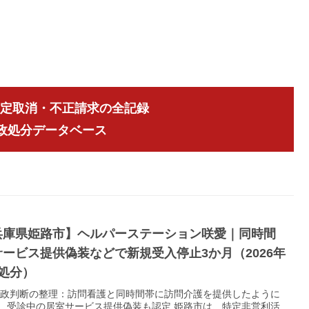
指定取消・不正請求の全記録
行政処分データベース
兵庫県姫路市】ヘルパーステーション咲愛｜同時間
サービス提供偽装などで新規受入停止3か月（2026年
月処分）
 行政判断の整理：訪問看護と同時間帯に訪問介護を提供したように
、受診中の居室サービス提供偽装も認定 姫路市は、特定非営利活