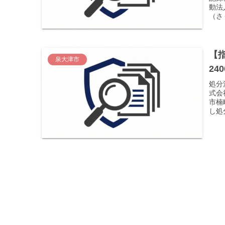
動法
（さ
【
泉大津市
24
処分
式会
市楠
し処