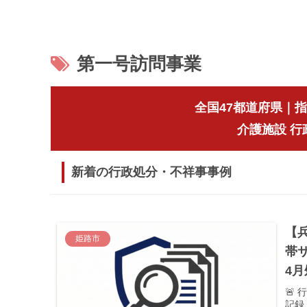
第一号訪問事業
全国47都道府県｜
介護施設 
新着の行政処分・不祥事事例
【
姫路市
帯
4
🚨
記録