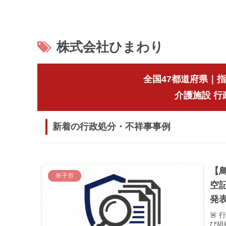
株式会社ひまわり
全国47都道府県｜
介護施設 
新着の行政処分・不祥事事例
【
米子市
空記
発
🚨
び組