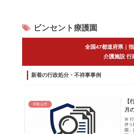
ビンセント療護園
全国47都道府県｜
介護施設 
新着の行政処分・不祥事事例
【
和歌山市
月
🚨
伴う
園」