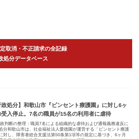
指定取消・不正請求の全記録
行政処分データベース
行政処分】和歌山市『ビンセント療護園』に対し6ヶ
の受入停止。7名の職員が15名の利用者に虐待
 行政判断の整理：職員7名による組織的な虐待および通報義務違反に
処分和歌山市は、社会福祉法人愛徳園が運営する「ビンセント療護
に対し、障害者総合支援法第50条第1項等の規定に基づき、6ヶ月