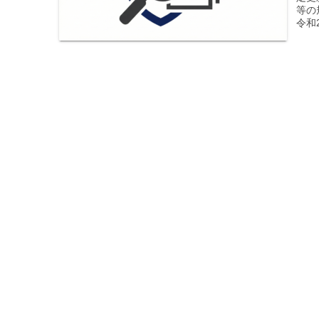
等の
令和