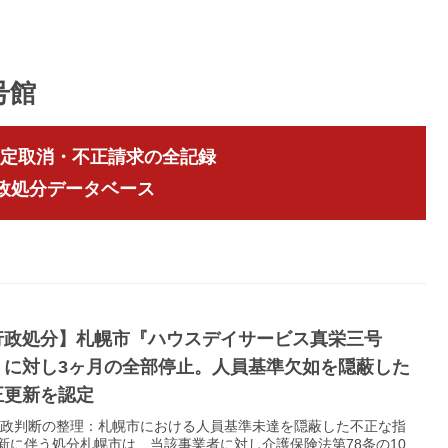
号館
指定取消・不正請求の全記録
行政処分データベース
行政処分】札幌市『ハウスデイサービス真栄三号
』に対し3ヶ月の全部停止。人員基準欠如を隠蔽した
正更新を認定
 行政判断の整理：札幌市における人員基準未達を隠蔽した不正な指
新に伴う処分札幌市は、当該事業者に対し介護保険法第78条の10