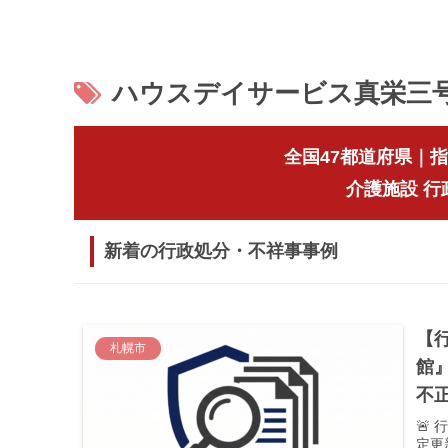
ハウスデイサービス真栄三
全国47都道府県｜
介護施設 
新着の行政処分・不祥事事例
【
札幌市
館
不
🚨
定更